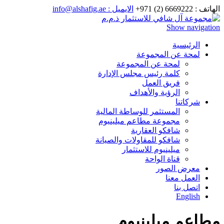
الهاتف : 6669222 (2) 971+
الايميل : info@alshafig.ae
Show navigation
الرئيسية
لمحة عن المجموعة
لمحة عن المجموعة
كلمة رئيس مجلس الإدارة
فريق العمل
الرؤية والأهداف
شركاتنا
المستثمر للوساطة المالية
مجموعة مطاعم ميلينيوم
شافكو العقارية
شافكو للمقاولات والصيانة
ميلينيوم للاستثمار
قناة الواحة
معرض الصور
العمل معنا
اتصل بنا
English
مطاعم ميلينيوم